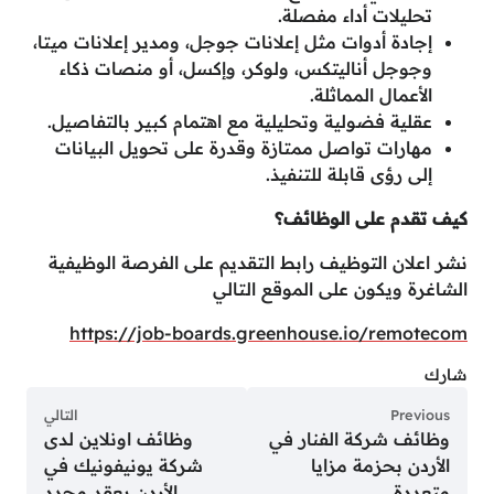
تحليلات أداء مفصلة.
إجادة أدوات مثل إعلانات جوجل، ومدير إعلانات ميتا،
وجوجل أناليتكس، ولوكر، وإكسل، أو منصات ذكاء
الأعمال المماثلة.
عقلية فضولية وتحليلية مع اهتمام كبير بالتفاصيل.
مهارات تواصل ممتازة وقدرة على تحويل البيانات
إلى رؤى قابلة للتنفيذ.
كيف تقدم على الوظائف؟
نشر اعلان التوظيف رابط التقديم على الفرصة الوظيفية
الشاغرة ويكون على الموقع التالي
https://job-boards.greenhouse.io/remotecom
شارك
Previous
التالي
وظائف شركة الفنار في
وظائف اونلاين لدى
الأردن بحزمة مزايا
شركة يونيفونيك في
متعددة
الأردن بعقد محدد