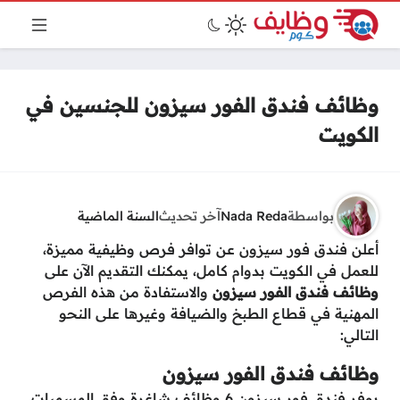
وظائف فندق الفور سيزون للجنسين في
الكويت
بواسطة
Nada Reda
آخر تحديث
السنة الماضية
أعلن فندق فور سيزون عن توافر فرص وظيفية مميزة،
للعمل في الكويت بدوام كامل، يمكنك التقديم الآن على
وظائف فندق الفور سيزون
والاستفادة من هذه الفرص
المهنية في قطاع الطبخ والضيافة وغيرها على النحو
التالي:
وظائف فندق الفور سيزون
يوفر فندق فور سيزون 6 وظائف شاغرة وفق المسميات