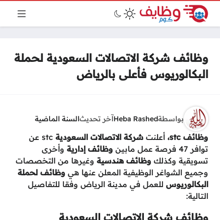
وظائف شركة الاتصالات السعودية لحملة
البكالوريوس فأعلى بالرياض
بواسطة
Heba Rashed
آخر تحديث
السنة الماضية
وظائف stc،
أعلنت
شركة الاتصالات السعودية
stc عن
توافر 47 فرصة عمل مابين
وظائف إدارية
وأخرى
تسويقية وكذلك
وظائف هندسية
وغيرها من التخصصات
وجميع الشواغر الوظيفية المعلن عنها هي
وظائف لحملة
البكالوريوس
للعمل في مدينة الرياض وفقا للتفاصيل
التالية:
وظائف شركة الاتصالات السعودية