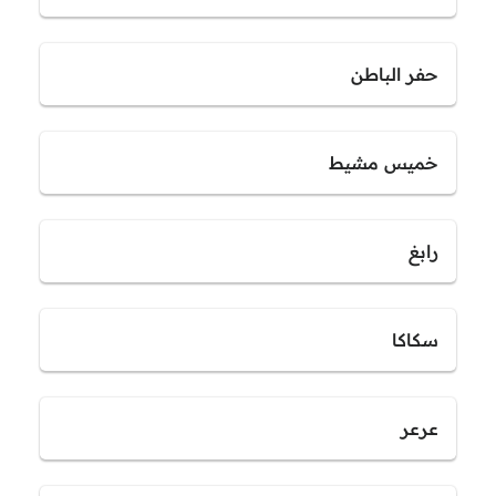
حفر الباطن
خميس مشيط
رابغ
سكاكا
عرعر