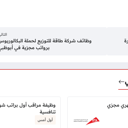
التال
ة
وظائف شركة طاقة للتوزيع لحملة البكالوريوس
برواتب مجزية في أبوظبي
هري مجزي
وظيفة مراقب أول براتب شه
تنافسية
أول أمس