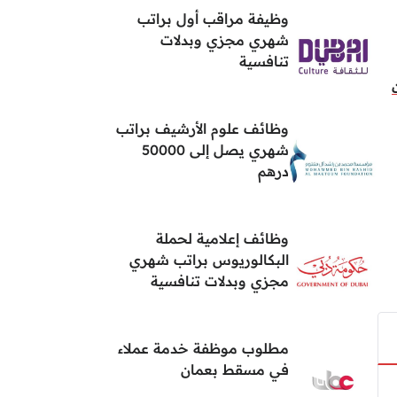
وظيفة مراقب أول براتب
شهري مجزي وبدلات
تنافسية
وظائف علوم الأرشيف براتب
شهري يصل إلى 50000
درهم
وظائف إعلامية لحملة
البكالوريوس براتب شهري
مجزي وبدلات تنافسية
مطلوب موظفة خدمة عملاء
في مسقط بعمان