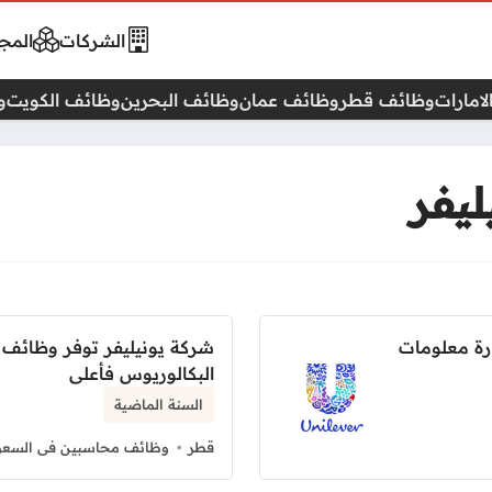
الشركات
المجا
امارات
وظائف قطر
وظائف عمان
وظائف البحرين
وظائف الكويت
و
يفر
رة معلومات
شركة يونيليفر توفر وظائف ا
البكالوريوس فأعلى
السنة الماضية
قطر
وظائف محاسبين فى السعو