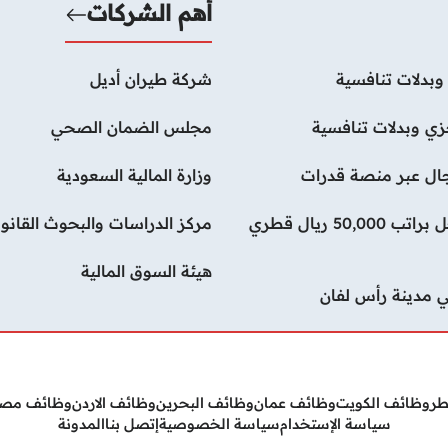
أهم الشركات
بدلات تنافسية
شركة طيران أديل
ي وبدلات تنافسية
مجلس الضمان الصحي
رجال عبر منصة قدرات
وزارة المالية السعودية
وظائف ماجستير أمن سيبراني في شركة جوجل براتب 50,000 ريال قطري
مركز الدراسات والبحوث القانون
هيئة السوق المالية
 مدينة رأس لفان
طر
وظائف الكويت
وظائف عمان
وظائف البحرين
وظائف الاردن
وظائف مص
سياسة الإستخدام
سياسة الخصوصية
إتصل بنا
المدونة