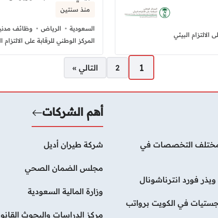
منذ سنتين
السعودية
الرياض
وظائف مدنية
 الالتزام البيئي
المركز الوطني للرقابة على الالتزام ال
1
2
التالي »
أهم الشركات
لات بمختلف التخصصات في
شركة طيران أديل
مجلس الضمان الصحي
يذر فورد انترناشونال
وزارة المالية السعودية
ستيات في الكويت برواتب
مركز الدراسات والبحوث القانون