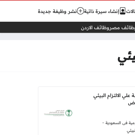
لات
إنشاء سيرة ذاتية
نشر وظيفة جديدة
ظائف مصر
وظائف الاردن
يئي
علي الالتزام البيئي
اض
ية فى السعودية
بيئي