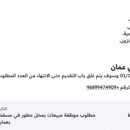
.
ية.
خزون.
 عمان
لرقم
+96899474909
التال
مطلوب موظفة مبيعات بمحل عطور في مسقط
بعمان