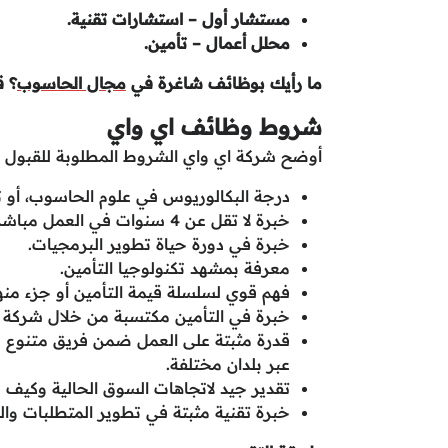
مستشار أول – استشارات تقنية.
محلل أعمال – تأمين.
ما رأيك بوظائف شاغرة في
مجال الحاسوب
؟ ق
شروط وظائف اي واي
أوضح شركة اي واي الشروط المطلوبة للقبول عل
درجة البكالوريوس في علوم الحاسوب، أو ت
خبرة لا تقل عن 4 سنوات في العمل مباشرة مع العملاء أو أصحاب المصلحة الداخليين الرئيسيين.
خبرة في دورة حياة تطوير البرمجيات.
معرفة بمشهد تكنولوجيا التأمين.
فهم قوي لسلسلة قيمة التأمين أو جزء منها
خبرة في التأمين مكتسبة من خلال شركة اس
قدرة مثبتة على العمل ضمن فريق متنوع من
عبر بلدان مختلفة.
تقدير جيد لاتجاهات السوق الحالية وكيف م
خبرة تقنية مثبتة في تطوير المتطلبات وال