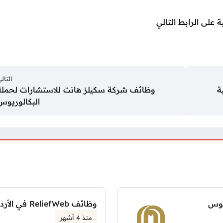
 على الرابط التالي
التال
وظائف شركة سكيلز هانت للاستشارات لحملة
البكالوريوس
يوس
وظائف ReliefWeb في الأردن بدوام كامل
منذ 4 أشهر