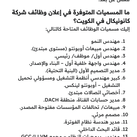
ما المسميات المتوفرة في إعلان وظائف شركة
كانونيكال في الكويت؟
إليك مسميات الوظائف المتاحة كالتالي:
مهندس النمو
مهندس مبيعات أوبونتو (مستوى مبتدئ).
مهندس أول/ موظف/ رئيسي.
مهندس واجهة خلفية أول – البناء والإصدار.
مدير التصميم الأول (البنية التحتية).
كبير مهندسي أنظمة التشغيل ومسؤولي تحميل
التشغيل – أوبونتو لينكس.
أخصائي اتصالات مبتدئ.
مدير حسابات القناة، منطقة DACH.
مبيعات/ تحالفات المؤسسات مفتوحة المصدر.
مصمم مرئي.
مدير هندسة نظام الفوترة.
قائد البحث الداخلي.
مهندس برمجيات النظام – مجمع GCC/LLVM