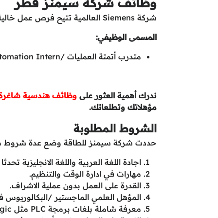
وظائف شركة سيمنز قطر
شركة Siemens العالمية تتيح فرص عمل خالية في مجالات هندسة الرقمنة برواتب عالية
المسمى الوظيفي:
متدرب أتمتة العمليات /Process Automation Intern
ندرك أهمية العثور على
وظائف هندسية شاغرة
مؤهلاتك وتطلعاتك.
الشروط المطلوبة
حددت شركة سيمنز للطاقة وضع عدة شروط متنوع
اجادة اللغة العربية واللغة الانجليزية تحدثا 
مهارات في ادارة الوقت والتنظيم.
القدرة على العمل بدون عملية الاشراف.
المؤهل العلمي الماجستير /البكالوريوس ف
معرفة شاملة بلغات برمجة PLC مثل ladder logic و sequential function charts