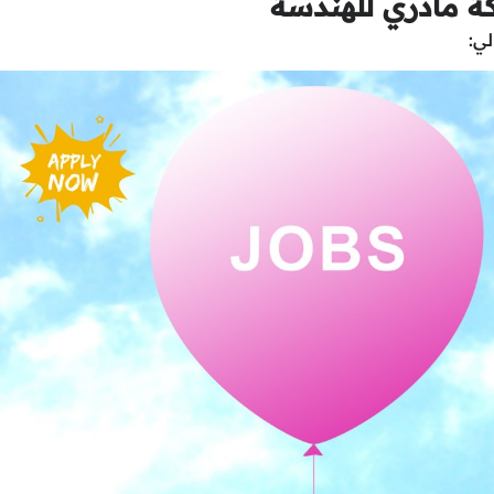
ة مادري للهندسة
لي: