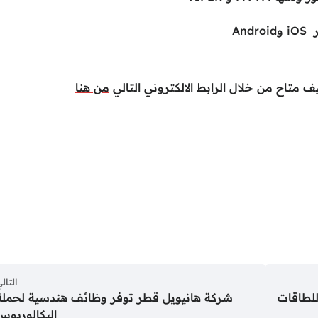
An
ف متاح من خلال الرابط الالكتروني التالي
من هنا
التال
لطاقات
شركة هانيويل قطر توفر وظائف هندسية لحملة
البكالوريوس