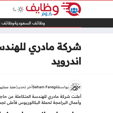
وظائف السعودية
وظائف ال
شركة مادري للهندس
اندرويد
بواسطة
Seham Fareg
آخر تحديث
منذ سنتين
أعلنت شركة مادري للهندسة المتكاملة عن حاج
وأعمال البرامجة لحملة البكالوريوس فأعلى لجم