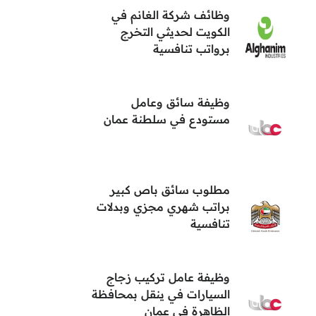
وظائف شركة الغانم في
الكويت لحديثي التخرج
برواتب تنافسية
وظيفة سائق وعامل
مستودع في سلطنة عمان
مطلوب سائق باص كبير
براتب شهري مجزي وبدلات
تنافسية
وظيفة عامل تركيب زجاج
السيارات في ينقل بمحافظة
الظاهرة في عمان