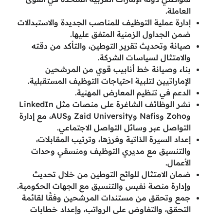
العاملة.
إدارة عملية التوظيف للمناصب الجديدة والاستبدالات
ضمن الجداول الزمنية المتفق عليها.
صيانة وتحديث تقرير التوطين، والتأكد من دقته
والامتثال لسياسات الشركة.
بناء وصيانة خط أنابيب قوي من المرشحين
الإماراتيين لتلبية احتياجات التوظيف المستقبلية.
الدعم في تنظيم المعارض المهنية.
نشر الوظائف الشاغرة على منصات مثل LinkedIn
وZoho وNafis وZaid University وAUS، مع إدارة
التواصل عبر وسائل التواصل الاجتماعي.
إعداد السيرة الذاتية وفرزها، وترتيب المقابلات،
والتنسيق مع مديري التوظيف ومنسقي وحدات
الأعمال.
ضمان الامتثال للوائح التوطين من خلال تحديث
وإدارة منصة نفيس والتنسيق مع الجهات الحكومية.
جمع وتحقق من مستندات المرشحين وفقًا لقائمة
التحقق، والتفاوض على الرواتب، وإعداد خطابات