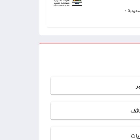
عودية
ر
ائف
يات