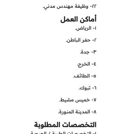
٢٢- وظيفة مهندس مدني.
أماكن العمل
١- الرياض.
٢- حفر الباطن.
٣- جدة.
٤- الخرج.
٥- الطائف.
٦- تبوك.
٧- خميس مشيط.
٨- المدينة المنورة.
التخصصات المطلوبة
١- التخصصات الطبية / الصحية.