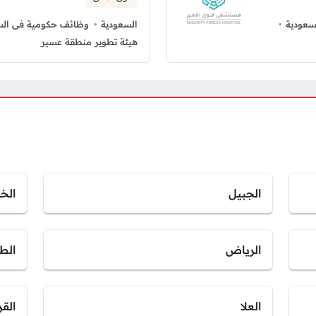
سعودية
السعودية
وظائف حكومية فى الس
هيئة تطوير منطقة عسير
الجبيل
الخب
الرياض
الط
العلا
القر