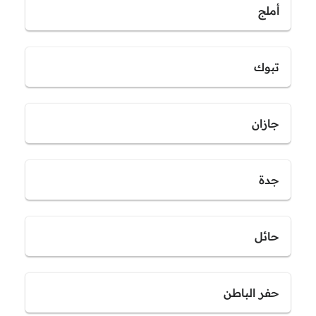
أملج
تبوك
جازان
جدة
حائل
حفر الباطن