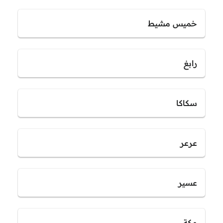
خميس مشيط
رابغ
سكاكا
عرعر
عسير
مكة