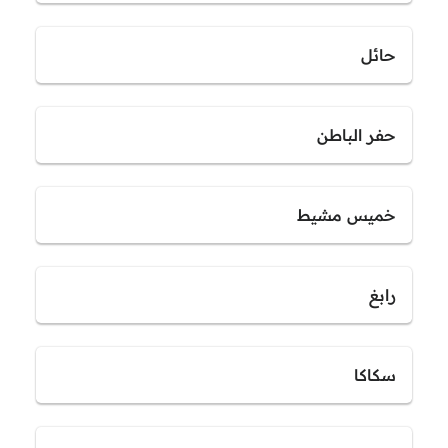
حائل
حفر الباطن
خميس مشيط
رابغ
سكاكا