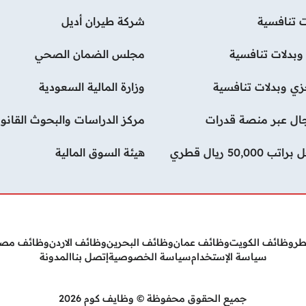
 تنافسية
شركة طيران أديل
بدلات تنافسية
مجلس الضمان الصحي
ي وبدلات تنافسية
وزارة المالية السعودية
رجال عبر منصة قدرات
مركز الدراسات والبحوث القانون
وظائف ماجستير أمن سيبراني في شركة جوجل براتب 50,000 ريال قطري
هيئة السوق المالية
طر
وظائف الكويت
وظائف عمان
وظائف البحرين
وظائف الاردن
وظائف مص
سياسة الإستخدام
سياسة الخصوصية
إتصل بنا
المدونة
جميع الحقوق محفوظة © وظايف كوم 2026