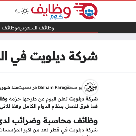
وظائف السعودية
وظائف ال
شركة ديلويت في ا
بواسطة
Seham Fareg
آخر تحديث
منذ شهري
شركة ديلويت
تعلن اليوم عن طرحها حزمة
وظا
فما فوق للعمل بنظام الدوام الكامل وفقا للاتي.
وظائف محاسبة وضرائب لدى
شركة ديلويت في قطر تعد من اكبر المؤسسات 