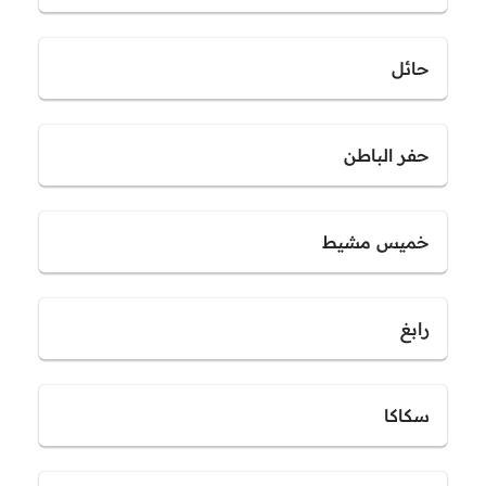
حائل
حفر الباطن
خميس مشيط
رابغ
سكاكا