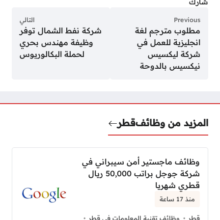
شارك
Previous
التالي
مطلوب مترجم لغة
شركة نفط الشمال توفر
انجليزية للعمل في
وظيفة مهندس بحري
شركة ليكسيس
لحملة البكالوريوس
نيكسيس بالدوحة
المزيد من وظائف
قطر
وظائف ماجستير أمن سيبراني في
شركة جوجل براتب 50,000 ريال
قطري شهريا
منذ 17 ساعة
قطر
وظائف تقنية المعلومات في قطر