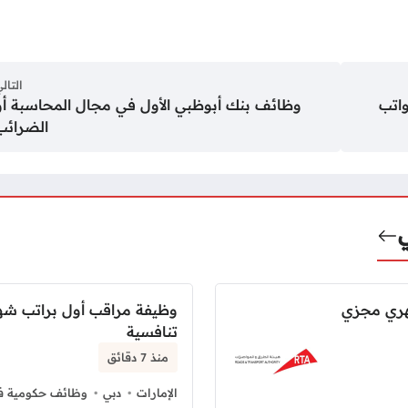
التال
اتب
وظائف بنك أبوظبي الأول في مجال المحاسبة أو
الضرائب
هري مجزي
وظيفة مراقب أول براتب شه
تنافسية
منذ 7 دقائق
الإمارات
دبي
وظائف حكومية في