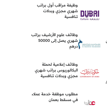
وظيفة مراقب أول براتب
شهري مجزي وبدلات
تنافسية
وظائف علوم الأرشيف براتب
شهري يصل إلى 50000
درهم
وظائف إعلامية لحملة
البكالوريوس براتب شهري
مجزي وبدلات تنافسية
مطلوب موظفة خدمة عملاء
في مسقط بعمان