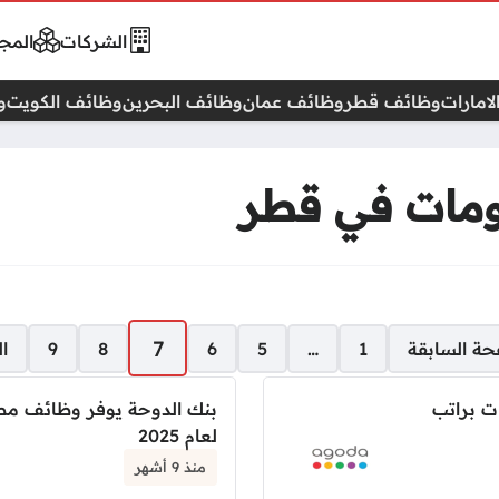
الشركات
المجا
امارات
وظائف قطر
وظائف عمان
وظائف البحرين
وظائف الكويت
و
ومات في قطر
7
حة السابقة
1
…
5
6
8
9
ال
ت براتب
بنك الدوحة يوفر وظائف مطو
لعام 2025
منذ 9 أشهر