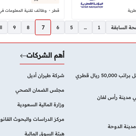
طرية
قطر
وظائف تقنية المعلومات في
7
حة السابقة
1
…
5
6
8
9
ال
أهم الشركات
وظائف ماجستير أمن سيبراني في شركة جوجل براتب 50,000 ريال قطري
شركة طيران أديل
مجلس الضمان الصحي
 مدينة رأس لفان
وزارة المالية السعودية
مركز الدراسات والبحوث القانون
دينة الدوحة
هيئة السوق المالية