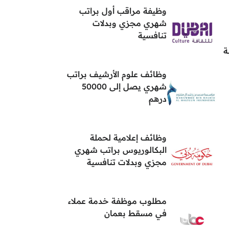
وظيفة مراقب أول براتب
شهري مجزي وبدلات
تنافسية
ة
وظائف علوم الأرشيف براتب
شهري يصل إلى 50000
درهم
وظائف إعلامية لحملة
البكالوريوس براتب شهري
مجزي وبدلات تنافسية
مطلوب موظفة خدمة عملاء
في مسقط بعمان