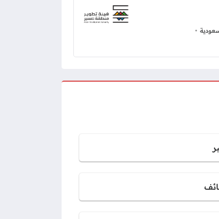
عودية
ر
ائف