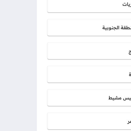
يات
نطقة الجنوبية
ج
س مشيط
ر