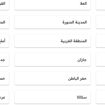
العلا
القر
المدينة المنورة
الم
المنطقة الغربية
أمل
جازان
جدة
حفر الباطن
خمي
سكاكا
عرع