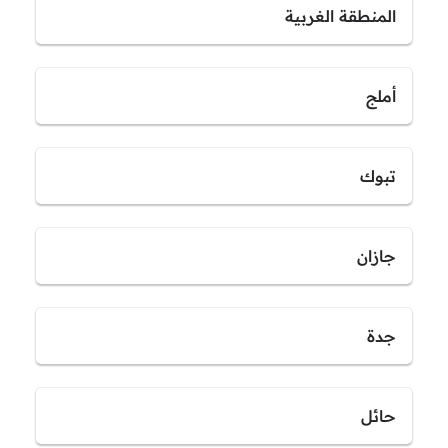
المنطقة الغربية
أملج
تبوك
جازان
جدة
حائل