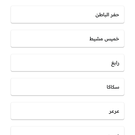
حفر الباطن
خميس مشيط
رابغ
سكاكا
عرعر