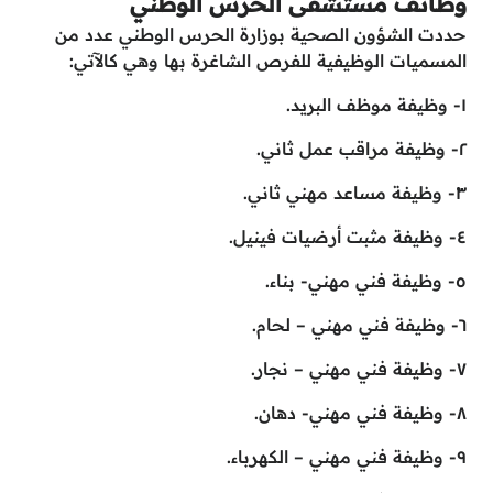
وظائف مستشفى الحرس الوطني
حددت الشؤون الصحية بوزارة الحرس الوطني عدد من
المسميات الوظيفية للفرص الشاغرة بها وهي كالآتي:
١- وظيفة موظف البريد.
٢- وظيفة مراقب عمل ثاني.
٣- وظيفة مساعد مهني ثاني.
٤- وظيفة مثبت أرضيات فينيل.
٥- وظيفة فني مهني- بناء.
٦- وظيفة فني مهني – لحام.
٧- وظيفة فني مهني – نجار.
٨- وظيفة فني مهني- دهان.
٩- وظيفة فني مهني – الكهرباء.