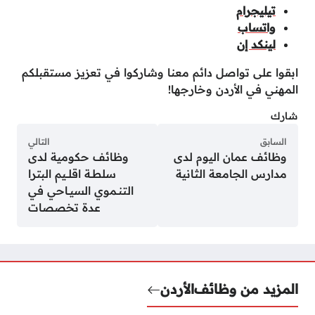
تيليجرام
واتساب
لينكد إن
ابقوا على تواصل دائم معنا وشاركوا في تعزيز مستقبلكم
المهني في الأردن وخارجها!
شارك
السابق
التالي
وظائف عمان اليوم لدى
وظائف حكومية لدى
مدارس الجامعة الثانية
سلطــة اقلـــيم البترا
التنــموي السيــاحي في
عدة تخصصات
المزيد من وظائف
الأردن