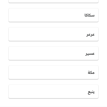
سكاكا
عرعر
عسير
مكة
ينبع