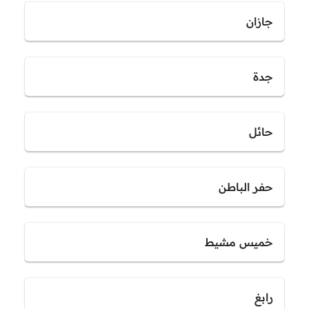
جازان
جدة
حائل
حفر الباطن
خميس مشيط
رابغ