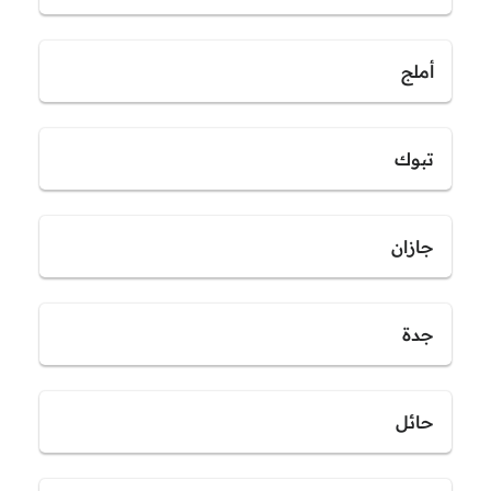
أملج
تبوك
جازان
جدة
حائل