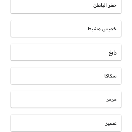
حفر الباطن
خميس مشيط
رابغ
سكاكا
عرعر
عسير