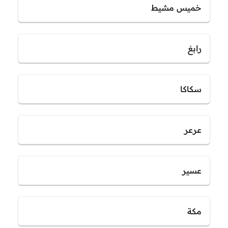
خميس مشيط
رابغ
سكاكا
عرعر
عسير
مكة