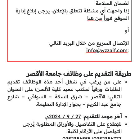
لضمان السلامة
إذا واجهت أي مشكلة تتعلق بالإعلان، يرجى إبلاغ إدارة
الموقع فوراً
من هنا
أو
الإتصال السريع من خلال البريد التالي
info@wzzaif.com
:
طريقة التقديم على وظائف جامعة الأقصر
على من يرغب في شغل أحد هذة الوظائف تقديم
الطلبات ورقياً لمكتب عميد كلية الألسن؛ على العنوان
التالي: الأقصر – شرق السكة – السواقي – شارع
جامع عبد الكريم – بجوار الإدارة التعليمة.
آخر موعد للتقديم
:
27 / 9 / 2024م.
للإطلاع على التفاصيل والأوراق المطلوبة يُرجى
التواصل على الأرقام الآتية:
0952356555/0952356777.