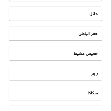
حائل
حفر الباطن
خميس مشيط
رابغ
سكاكا