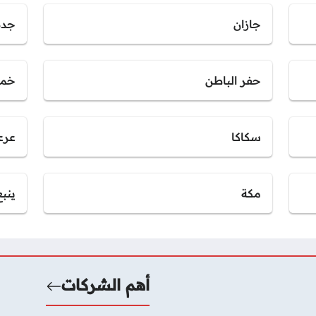
جازان
جدة
حفر الباطن
خمي
سكاكا
عرع
مكة
ينبع
أهم الشركات