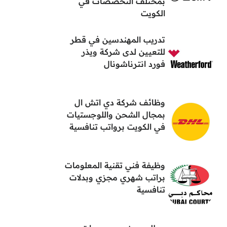
بمختلف التخصصات في
الكويت
تدريب المهندسين في قطر
للتعيين لدى شركة ويذر
فورد انترناشونال
وظائف شركة دي اتش ال
بمجال الشحن واللوجستيات
في الكويت برواتب تنافسية
وظيفة فني تقنية المعلومات
براتب شهري مجزي وبدلات
تنافسية