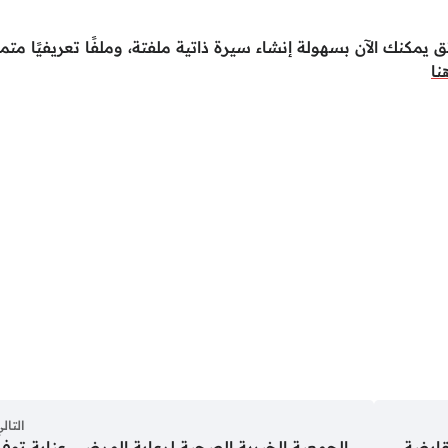
 يمكنك الآن بسهولة إنشاء سيرة ذاتية ملفتة، وملفًا تعريفيًا متميز
نا
التال
قابضة
الجمعية الخيرية الصحية لرعاية المرضى عناية توفر