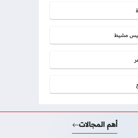
س مشيط
ر
أهم المجالات