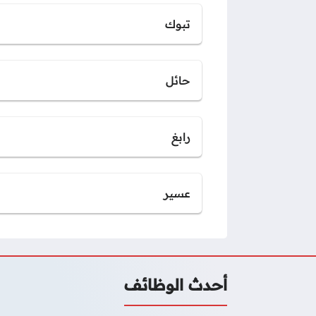
تبوك
حائل
رابغ
عسير
أحدث الوظائف