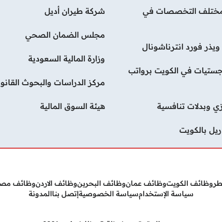
لات بمختلف التخصصات في
شركة طيران أديل
مجلس الضمان الصحي
يذر فورد انترناشونال
وزارة المالية السعودية
ستيات في الكويت برواتب
مركز الدراسات والبحوث القانون
ي وبدلات تنافسية
هيئة السوق المالية
يل بالكويت
طر
وظائف الكويت
وظائف عمان
وظائف البحرين
وظائف الاردن
وظائف مص
سياسة الإستخدام
سياسة الخصوصية
إتصل بنا
المدونة