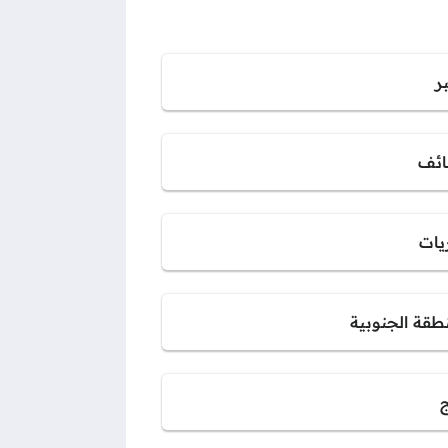
ر
ائف
يات
نطقة الجنوبية
ج