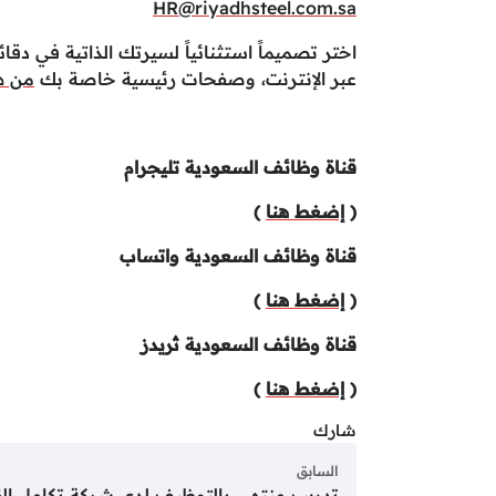
HR@riyadhsteel.com.sa
اختر تصميماً استثنائياً لسيرتك الذاتية في دقائق
عبر الإنترنت، وصفحات رئيسية خاصة بك
من ه
قناة وظائف السعودية تليجرام
(
إضغط هنا
)
قناة وظائف السعودية واتساب
(
إضغط هنا
)
قناة وظائف السعودية ثريدز
(
إضغط هنا
)
شارك
السابق
تدريب منتهي بالتوظيف لدى شركة تكامل ال