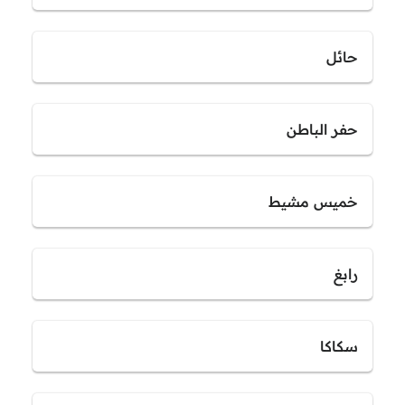
حائل
حفر الباطن
خميس مشيط
رابغ
سكاكا